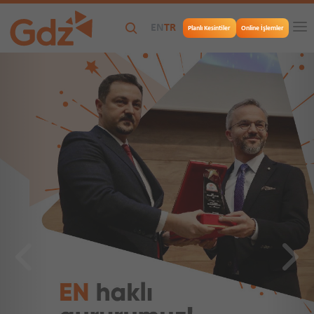
EN
TR
Planlı Kesintiler
Online İşlemler