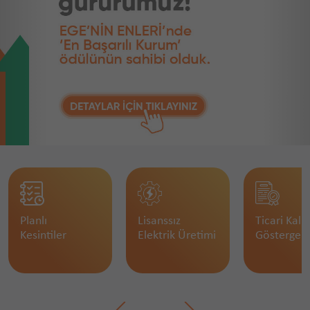
Planlı
Lisanssız
Ticari Kalit
Kesintiler
Elektrik Üretimi
Göstergele