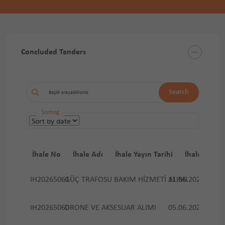
Concluded Tenders
Search
Sorting
İhale No
İhale Adı
İhale Yayın Tarihi
İhale Tarihi
IH20265061
GÜÇ TRAFOSU BAKIM HİZMETİ ALIMI
11.06.2026
23.06.
IH20265060
DRONE VE AKSESUAR ALIMI
05.06.2026
16.06.