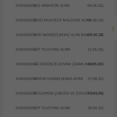
IH20265059
LED ARMATÜR ALIMI
04.06.2026
15.06.
IH20265058
İVEDİ MUHTELİF MALZEME ALIMI
03.06.2026
12.06.
IH20265056
VERİ MERKEZİ,BEYAZ ALAN BAKIM VE DESTEK H
01.06.2026
10.06.
IH20265055
CEP TELEFONU ALIMI
11.05.2026
21.05.
IH20265054
AĞ GÜVENLİK DUVARI LİSANS BAKIM DESTEK Hİ
08.05.2026
20.05.
IH20265052
INROW HASSAS KLİMA ALIMI
27.04.2026
13.05.
IH20265053
İZOLASYON ÇUBUĞU VE İZOLASYON ÇEMBERİ AL
30.04.2026
12.05.
IH20265051
CEP TELEFONU ALIMI
28.04.2026
08.05.