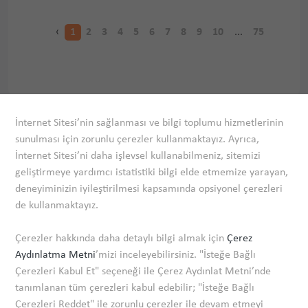
‹
1
2
3
4
5
6
7
8
9
10
...
75
76
›
İnternet Sitesi’nin sağlanması ve bilgi toplumu hizmetlerinin
sunulması için zorunlu çerezler kullanmaktayız. Ayrıca,
İnternet Sitesi’ni daha işlevsel kullanabilmeniz, sitemizi
geliştirmeye yardımcı istatistiki bilgi elde etmemize yarayan,
deneyiminizin iyileştirilmesi kapsamında opsiyonel çerezleri
Our company is an Elder Member
Corporate
de kullanmaktayız.
Investor Relations
Çerezler hakkında daha detaylı bilgi almak için
Çerez
Sustainability
Aydınlatma Metni
’mizi inceleyebilirsiniz. "İsteğe Bağlı
Information Center
Çerezleri Kabul Et" seçeneği ile Çerez Aydınlat Metni’nde
Media Center
tanımlanan tüm çerezleri kabul edebilir; "İsteğe Bağlı
Çerezleri Reddet" ile zorunlu çerezler ile devam etmeyi